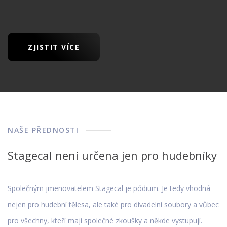
ZJISTIT VÍCE
NAŠE PŘEDNOSTI
Stagecal není určena jen pro hudebníky
Společným jmenovatelem Stagecal je pódium. Je tedy vhodná
nejen pro hudební tělesa, ale také pro divadelní soubory a vůbec
pro všechny, kteří mají společné zkoušky a někde vystupují.