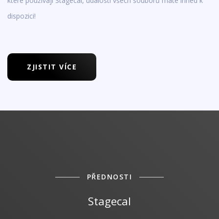
které používají Stagecal, události všech souborů máte ihned k
dispozici!
ZJISTIT VÍCE
PŘEDNOSTI
Stagecal